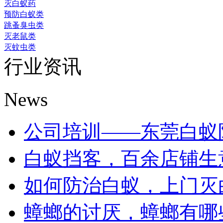
灭白蚁药
预防白蚁类
跳蚤臭虫类
灭老鼠类
灭蚊虫类
行业资讯
News
公司培训——东莞白蚁防治
白蚁挡客，百余店铺生意受
如何防治白蚁，上门灭白蚁
蟑螂的讨厌，蟑螂有哪些危