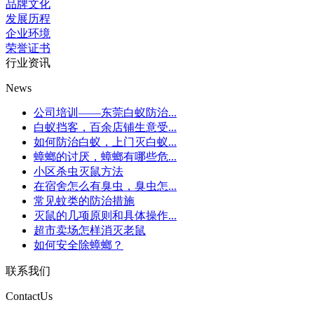
品牌文化
发展历程
企业环境
荣誉证书
行业资讯
News
公司培训——东莞白蚁防治...
白蚁挡客，百余店铺生意受...
如何防治白蚁，上门灭白蚁...
蟑螂的讨厌，蟑螂有哪些危...
小区杀虫灭鼠方法
在宿舍怎么有臭虫，臭虫怎...
常见蚊类的防治措施
灭鼠的几项原则和具体操作...
超市卖场怎样消灭老鼠
如何安全除蟑螂？
联系我们
ContactUs