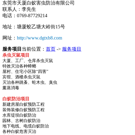
东莞市天厦白蚁害虫防治有限公司
联系人：李先生
电话：0769-87729214
地址：塘厦蛟乙塘大岭街15号
网址：
http://www.dgtxb8.com
服务项目
当前位置：
首页
->
服务项目
杀虫灭鼠项目
大厦、工厂、仓库杀虫灭鼠
特效灭治各种蟑螂
屋村、住宅小区除“四害”
宾馆、酒楼杀虫灭鼠
灭治各种跳蚤、蛀木虫、臭虫
薰蒸消毒
白蚁防治项目
新建房屋白蚁预防工程
装饰装修白蚁预防工程
水库堤坝白蚁防治
园林、古树白蚁防治
地下电线、电缆白蚁防治
各种白蚁危害灭治