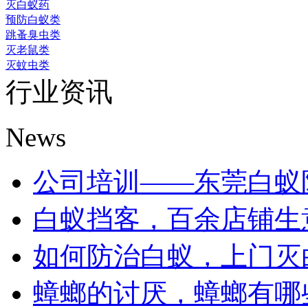
灭白蚁药
预防白蚁类
跳蚤臭虫类
灭老鼠类
灭蚊虫类
行业资讯
News
公司培训——东莞白蚁防治
白蚁挡客，百余店铺生意受
如何防治白蚁，上门灭白蚁
蟑螂的讨厌，蟑螂有哪些危