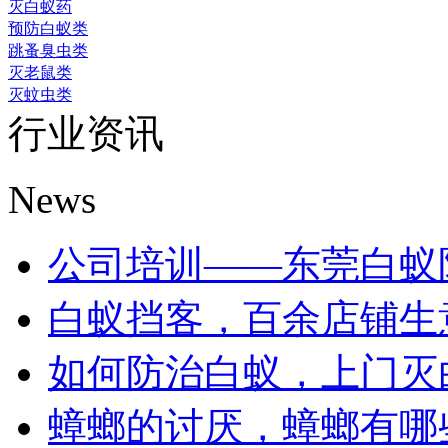
灭白蚁药
预防白蚁类
跳蚤臭虫类
灭老鼠类
灭蚊虫类
行业资讯
News
公司培训——东莞白蚁防治
白蚁挡客，百余店铺生意受
如何防治白蚁，上门灭白蚁
蟑螂的讨厌，蟑螂有哪些危